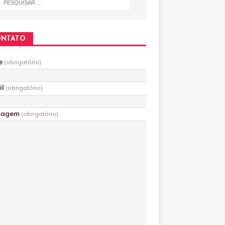
ONTATO
e
(obrigatório)
il
(obrigatório)
sagem
(obrigatório)