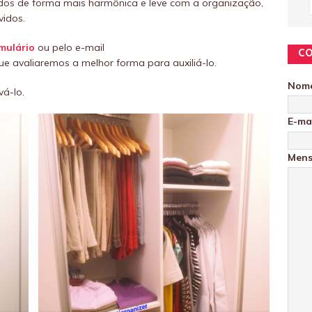
e todos de forma mais harmônica e leve com a organização,
vidos.
mulário
ou pelo e-mail
C
e avaliaremos a melhor forma para auxiliá-lo.
Nom
vá-lo.
E-ma
Men