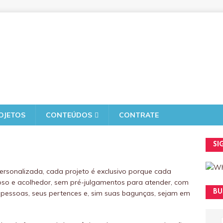
OJETOS
CONTEÚDOS
CONTRATE
SI
rsonalizada, cada projeto é exclusivo porque cada
inhoso e acolhedor, sem pré-julgamentos para atender, com
BU
s pessoas, seus pertences e, sim suas bagunças, sejam em