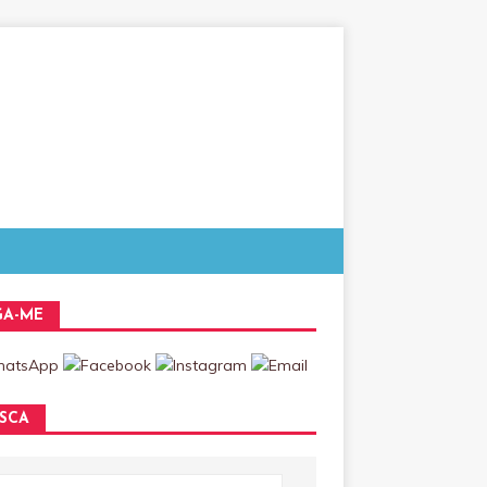
GA-ME
SCA