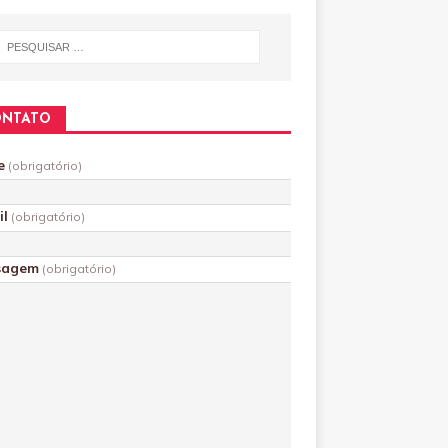
ONTATO
e
(obrigatório)
il
(obrigatório)
sagem
(obrigatório)