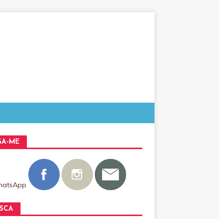
GA-ME
SCA