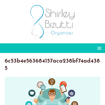
6c53b4e563684157aca238bf74ad438
5