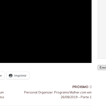
Envi
er
Imprimir
PRÓXIMO
 um
Personal Organizer: Programa Mulher.com em
tos
26/08/2019 – Parte 1