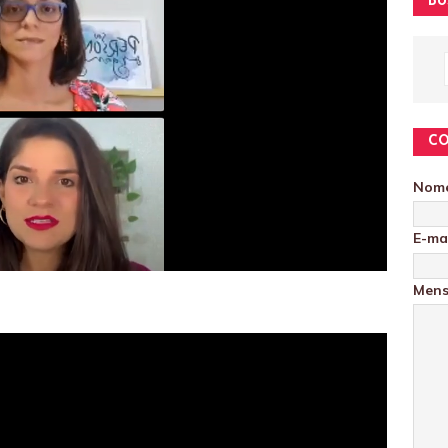
BU
C
Nom
E-ma
Men