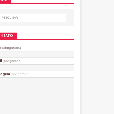
SCA
ONTATO
e
(obrigatório)
il
(obrigatório)
sagem
(obrigatório)