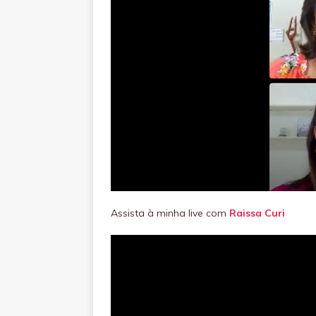
Assista à minha live com
Raissa Curi