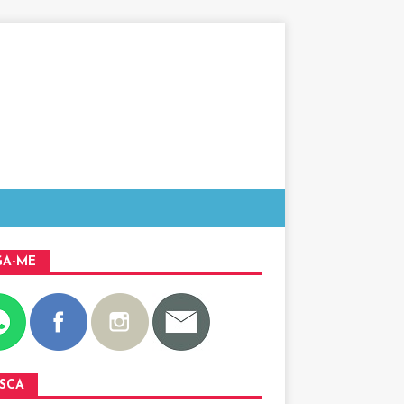
GA-ME
SCA