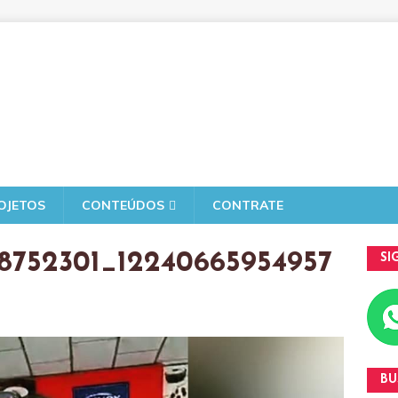
OJETOS
CONTEÚDOS
CONTRATE
98752301_12240665954957
SI
BU