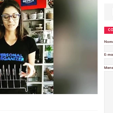
C
Nom
E-ma
Men