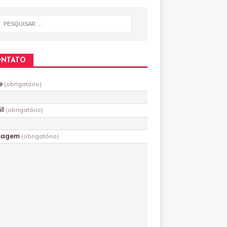
ONTATO
e
(obrigatório)
il
(obrigatório)
sagem
(obrigatório)