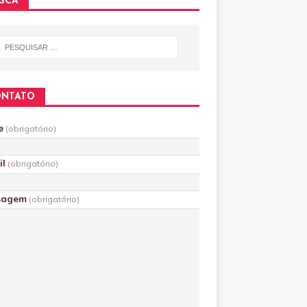
SCA
ONTATO
e
(obrigatório)
il
(obrigatório)
sagem
(obrigatório)