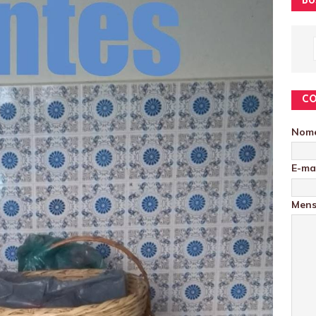
BU
C
Nom
E-ma
Men