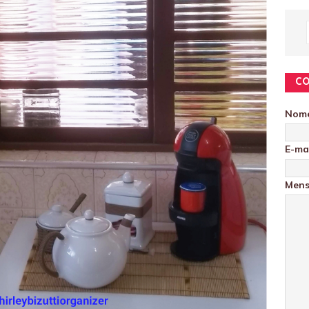
C
Nom
E-ma
Men