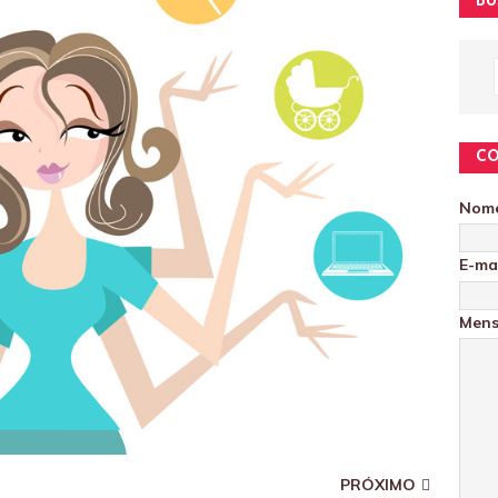
BU
C
Nom
E-ma
Men
PRÓXIMO